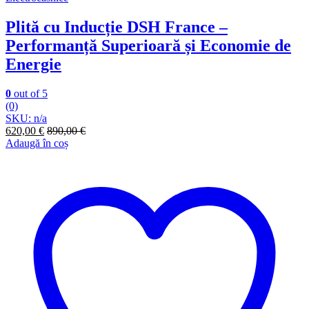
Plită cu Inducție DSH France –
Performanță Superioară și Economie de
Energie
0
out of 5
(0)
SKU: n/a
620,00
€
890,00
€
Adaugă în coș