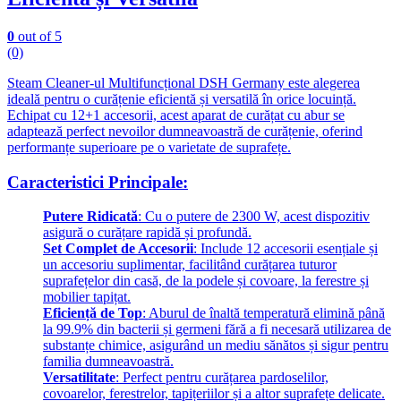
0
out of 5
(0)
Steam Cleaner-ul Multifuncțional DSH Germany este alegerea
ideală pentru o curățenie eficientă și versatilă în orice locuință.
Echipat cu 12+1 accesorii, acest aparat de curățat cu abur se
adaptează perfect nevoilor dumneavoastră de curățenie, oferind
performanțe superioare pe o varietate de suprafețe.
Caracteristici Principale:
Putere Ridicată
: Cu o putere de 2300 W, acest dispozitiv
asigură o curățare rapidă și profundă.
Set Complet de Accesorii
: Include 12 accesorii esențiale și
un accesoriu suplimentar, facilitând curățarea tuturor
suprafețelor din casă, de la podele și covoare, la ferestre și
mobilier tapițat.
Eficiență de Top
: Aburul de înaltă temperatură elimină până
la 99.9% din bacterii și germeni fără a fi necesară utilizarea de
substanțe chimice, asigurând un mediu sănătos și sigur pentru
familia dumneavoastră.
Versatilitate
: Perfect pentru curățarea pardoselilor,
covoarelor, ferestrelor, tapițeriilor și a altor suprafețe delicate.