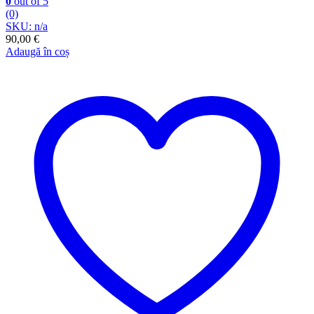
0
out of 5
(0)
SKU: n/a
90,00
€
Adaugă în coș