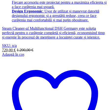
Fiecare accesoriu este proiectat pentru a maximiza eficiența și
a face curățenia mai ușoară.
Design Ergonomic
: Ușor de utilizat și manevrat datorită
designului ergonomic și a greutății reduse, ceea ce face
curățenia mai confortabilă și mai puțin obositoare.
Steam Cleaner-ul Multifuncțional DSH Germany este soluția
perfectă pentru o curățenie completă și eficientă, economisind timp
și energie în procesul de menținere a locuinței curate și igienice.
SKU: n/a
720,00
€
1.200,00
€
Adaugă în coș