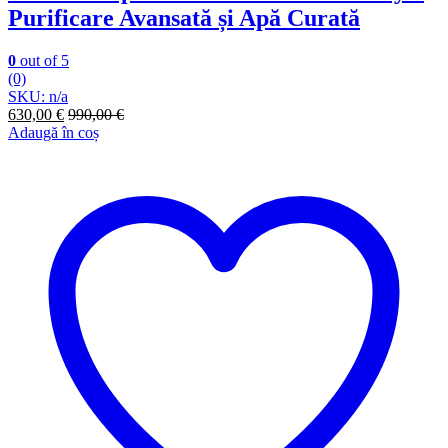
Purificare Avansată și Apă Curată
0
out of 5
(0)
SKU: n/a
630,00
€
990,00
€
Adaugă în coș