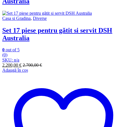
Australia
Casa si Gradina
,
Diverse
Set 17 piese pentru gătit si servit DSH
Australia
0
out of 5
(0)
SKU: n/a
2.200,00
€
2.700,00
€
Adaugă în coș