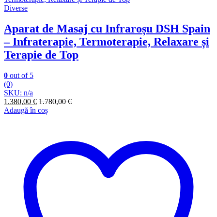
Diverse
Aparat de Masaj cu Infraroșu DSH Spain
– Infraterapie, Termoterapie, Relaxare și
Terapie de Top
0
out of 5
(0)
SKU: n/a
1.380,00
€
1.780,00
€
Adaugă în coș